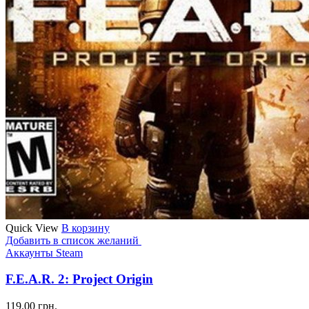
Quick View
В корзину
Добавить в список желаний
Аккаунты Steam
F.E.A.R. 2: Project Origin
119.00
грн.