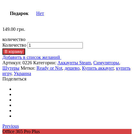
Подарок
Нет
149.00
грн.
количество
Количество
В корзину
Добавить в список желаний
Артикул:
0226
Категории:
Аккаунты Steam
,
Симуляторы
,
Шутеры
Метки:
Ready or Not
,
дешево
,
Купить аккаунт
,
купить
игру
,
Украина
Поделиться
Previous
Office 365 Pro Plus