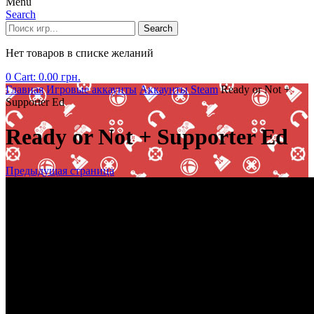
Menu
Search
Search
Нет товаров в списке желаний
0
Cart:
0.00
грн.
Главная
Игровые аккаунты
Аккаунты Steam
Ready or Not +
Supporter Ed
Ready or Not + Supporter Ed
Предыдущая страница