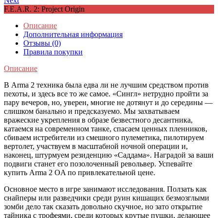
Next
F.E.A.R. 2: Project Origin
Описание
Дополнительная информация
Отзывы (0)
Правила покупки
Описание
В Arma 2 техника была едва ли не лучшим средством против
пехоты, и здесь все то же самое. «Сингл» нетрудно пройти за
пару вечеров, но, уверен, многие не дотянут и до середины —
слишком банально и предсказуемо. Мы захватываем
вражеские укрепления в образе безвестного десантника,
катаемся на современном танке, спасаем ценных пленников,
сбиваем истребители из смешного пулеметика, пилотируем
вертолет, участвуем в масштабной ночной операции и,
наконец, штурмуем резиденцию «Саддама». Наградой за ваши
подвиги станет его позолоченный револьвер. Успевайте
купить Arma 2 OA по привлекательной цене.
Основное место в игре занимают исследования. Ползать как
снайперы или разведчики среди руин кишащих безмозглыми
зомби дело так сказать довольно скучное, но зато открытие
тайника с трофеями, среди которых крутые пушки, делающее