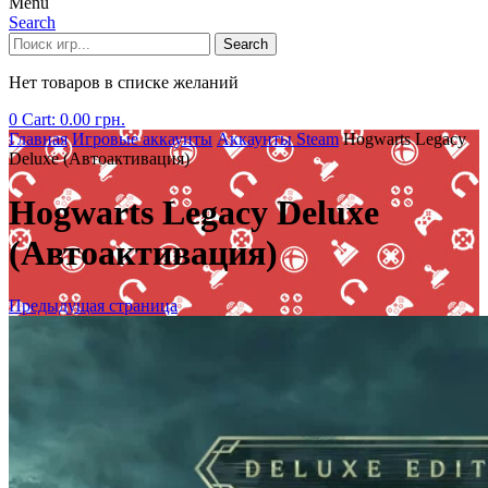
Menu
Search
Search
Нет товаров в списке желаний
0
Cart:
0.00
грн.
Главная
Игровые аккаунты
Аккаунты Steam
Hogwarts Legacy
Deluxe (Автоактивация)
Hogwarts Legacy Deluxe
(Автоактивация)
Предыдущая страница