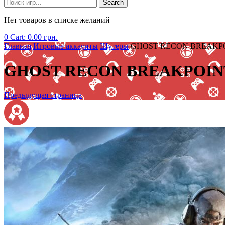
Search
Нет товаров в списке желаний
0
Cart:
0.00
грн.
Главная
Игровые аккаунты
Шутеры
GHOST RECON BREAKPOI
GHOST RECON BREAKPOINT
Предыдущая страница