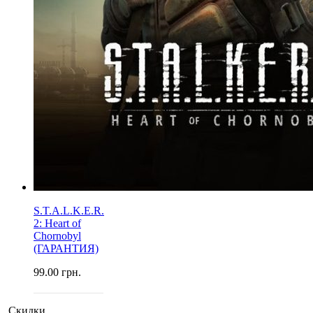
S.T.A.L.K.E.R.
2: Heart of
Chornobyl
(ГАРАНТИЯ)
99.00
грн.
Скидки