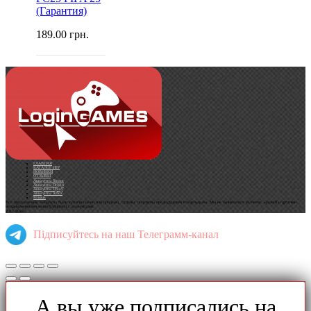
(Гарантия)
189.00
грн.
ГЛАВНАЯ
КАТАЛОГ ИГР
НОВИНКИ
ОТЗЫВЫ
Аккаунты Steam
Аккаунты Origin
Аккаунты Uplay
Аккаунты XBox
Разные
Все продаваемые аккаунты были куплены нами или проданы, отданы, подарены предыдущими владельцами. Мы не занимаемся взломом, кражей и другими
неправомерными манипуляциями с аккаунтами.
2017-2024
Підписуйтесь на наш Телеграмм-канал
А вы уже подписались на