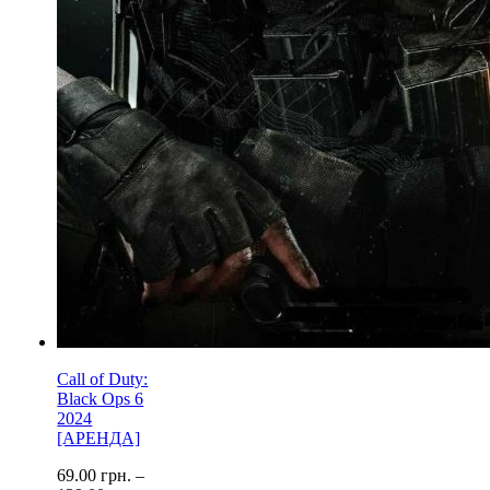
Call of Duty:
Black Ops 6
2024
[АРЕНДА]
69.00
грн.
–