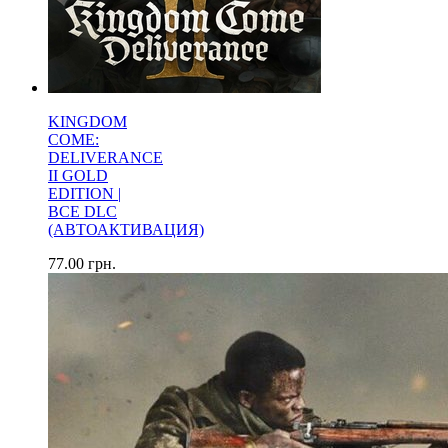
KINGDOM
COME:
DELIVERANCE
II GOLD
EDITION |
ВСЕ DLC
(АВТОАКТИВАЦИЯ)
77.00
грн.