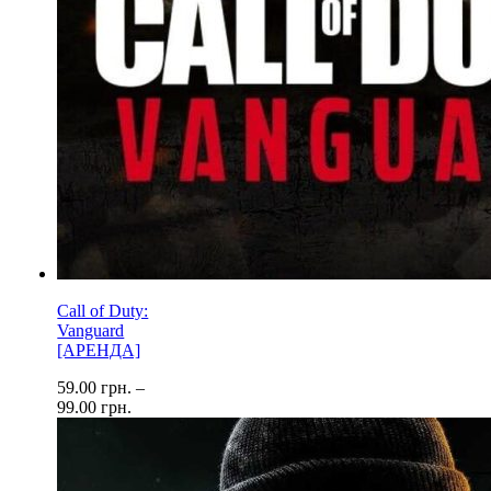
Call of Duty:
Vanguard
[АРЕНДА]
59.00
грн.
–
99.00
грн.