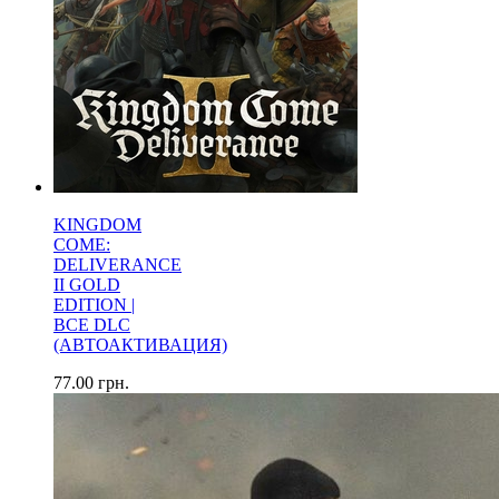
KINGDOM
COME:
DELIVERANCE
II GOLD
EDITION |
ВСЕ DLC
(АВТОАКТИВАЦИЯ)
77.00
грн.