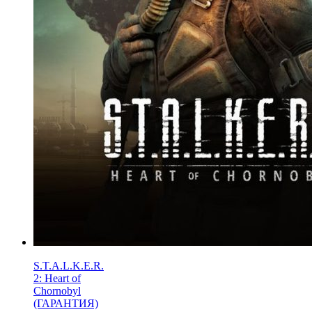
S.T.A.L.K.E.R.
2: Heart of
Chornobyl
(ГАРАНТИЯ)