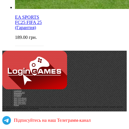
EA SPORTS
FC25 FIFA 25
(Гарантия)
189.00
грн.
ГЛАВНАЯ
КАТАЛОГ ИГР
НОВИНКИ
ОТЗЫВЫ
Аккаунты Steam
Аккаунты Origin
Аккаунты Uplay
Аккаунты XBox
Разные
Все продаваемые аккаунты были куплены нами или проданы, отданы, подарены предыдущими владельцами. Мы не занимаемся взломом, кражей и другими
неправомерными манипуляциями с аккаунтами.
2017-2024
Підписуйтесь на наш Телеграмм-канал