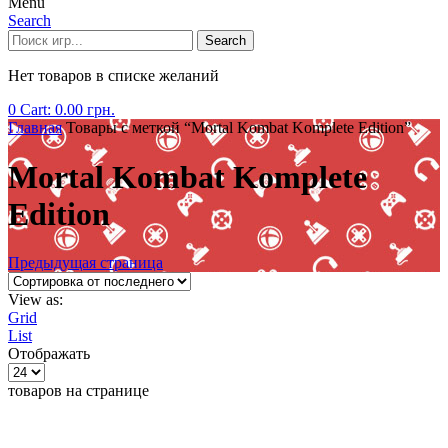
Menu
Search
Search
Нет товаров в списке желаний
0
Cart:
0.00
грн.
Главная
Товары с меткой “Mortal Kombat Komplete Edition”
Mortal Kombat Komplete
Edition
Предыдущая страница
View as:
Grid
List
Отображать
товаров на странице