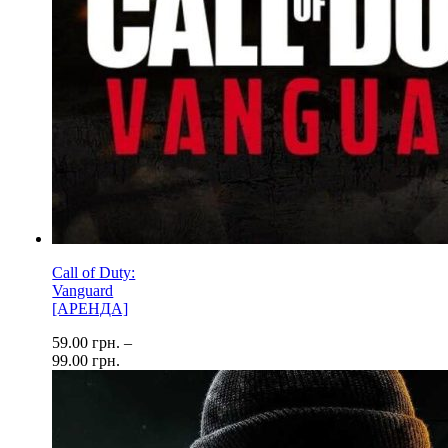
Call of Duty:
Vanguard
[АРЕНДА]
59.00
грн.
–
99.00
грн.