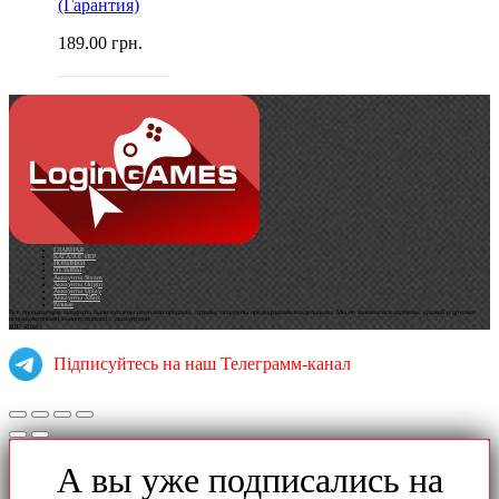
(Гарантия)
189.00
грн.
ГЛАВНАЯ
КАТАЛОГ ИГР
НОВИНКИ
ОТЗЫВЫ
Аккаунты Steam
Аккаунты Origin
Аккаунты Uplay
Аккаунты XBox
Разные
Все продаваемые аккаунты были куплены нами или проданы, отданы, подарены предыдущими владельцами. Мы не занимаемся взломом, кражей и другими
неправомерными манипуляциями с аккаунтами.
2017-2024
Підписуйтесь на наш Телеграмм-канал
А вы уже подписались на