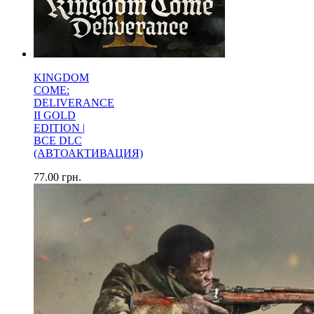
KINGDOM
COME:
DELIVERANCE
II GOLD
EDITION |
ВСЕ DLC
(АВТОАКТИВАЦИЯ)
77.00
грн.