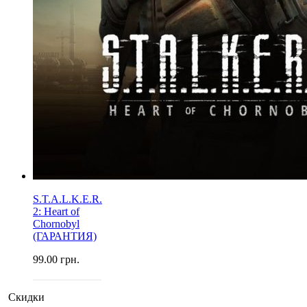
S.T.A.L.K.E.R.
2: Heart of
Chornobyl
(ГАРАНТИЯ)
99.00
грн.
Скидки