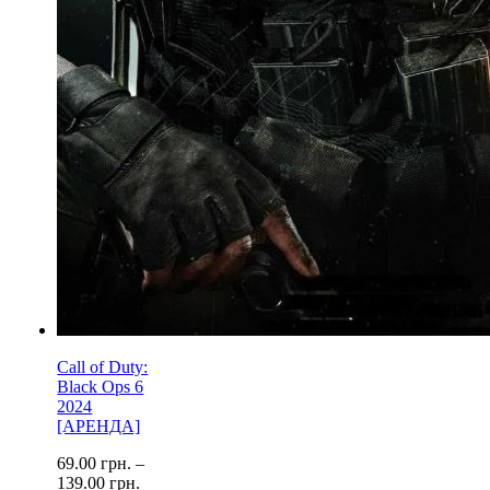
Call of Duty:
Black Ops 6
2024
[АРЕНДА]
69.00
грн.
–
139.00
грн.