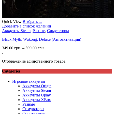
Quick View
Выбрать ...
Добавить в список желаний
Аккаунты Steam
,
Разные
,
Симуляторы
Black Myth: Wukong. Deluxe (Автоактивация)
349.00
грн.
–
599.00
грн.
.
Отображение единственного товара
Categories
Игровые аккаунты
Аккаунты Origin
Аккаунты Steam
Аккаунты Uplay
Аккаунты XBox
Разные
Симуляторы
Спортивные