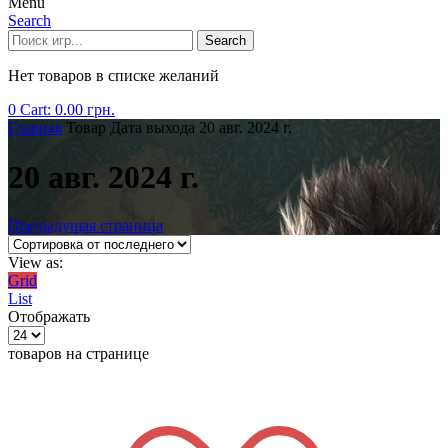
Menu
Search
Search
Нет товаров в списке желаний
0
Cart:
0.00
грн.
Главная
Товар Дата выхода
20 авг. 2024 г.
20 авг. 2024 г.
Предыдущая страница
View as:
Grid
List
Отображать
товаров на странице