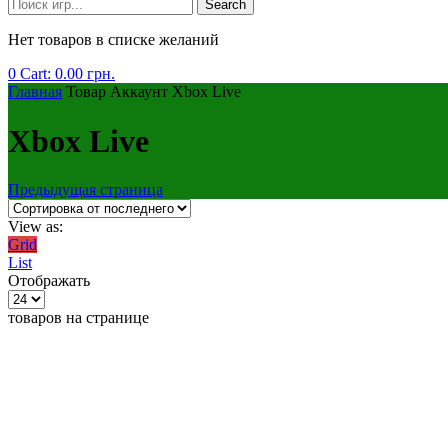
Search
Нет товаров в списке желаний
0
Cart:
0.00
грн.
Главная
Товар Аккаунт
Xbox Live
Xbox Live
Предыдущая страница
View as:
Grid
List
Отображать
товаров на странице