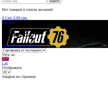
Search
Нет товаров в списке желаний
0
Cart:
0.00
грн.
Главная
Товар Аккаунт
Bethesda
Bethesda
Предыдущая страница
View as:
Grid
List
Отображать
товаров на странице